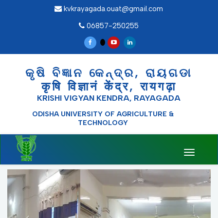
kvkrayagada.ouat@gmail.com
06857-250255
କୃଷି ବିଜ୍ଞାନ କେନ୍ଦ୍ର, ରାୟଗଡା
कृषि विज्ञानं केंद्र, रायगढ़ा
KRISHI VIGYAN KENDRA, RAYAGADA
ODISHA UNIVERSITY OF AGRICULTURE &
TECHNOLOGY
Toggle
navigati
Previous
Nex
23.07.2026
ASCI sponsored one day Agri-
Photo Voltaic (AgriPV) Workshops held at KVK,