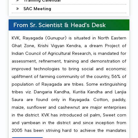
Training Calendar
Rayagada district and at KVK campus from 1st
SAC Meeting
to 15th November 2025.
31.10.2025
Integrity pledge taken by the staff
From Sr. Scientist & Head's Desk
members of KVK, farmers and farm women
during observance of National Unity Day 2025.
KVK, Rayagada (Gunupur) is situated in North Eastern
Ghat Zone, Krishi Vigyan Kendra, a dream Project of
27.10.2025
Vigilance Awareness Week 2025
Indian Council of Agricultural Research, is mandated for
observed on Dt. 27.10.2025 at KVK campus by
assessment, refinement, training and demonstration of
taking Integrity Pledge by all staff members.
improved technologies to bring social and economic
upliftment of farming community of the country, 56% of
16.10.2025
Celebration of World Food Day at
population of Rayagada are tribes. Some extinguishing
Village- Pujariguda, block- Gunupur
tribes viz. Dangaria Kandha, Kuntia Kandha and Lanjia
Saura are found only in Rayagada. Cotton, paddy,
15.10.2025
Celebration of Mahila Kisan Divas at
Village Dambasara, block- Gunupur
maize, sunflower and cashewnut are major enterprises
in the district. KVK has introduced oil palm, Sweet corn
11.10.2025
‘KISAN SAMMELAN’ & Live Streaming
and yambean in the district and since inception from
Programme of Hon’ble PM (PM- DDKY)
2005 has been striving hard to achieve the mandates
organized by KVK, Rayagada at KVK campus,