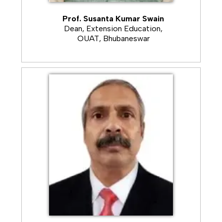
under Centre of Excellence for FPOs has been
conducted at KVK campus
Prof. Susanta Kumar Swain
Dean, Extension Education,
17.02.2026
The live webcast of the National
OUAT, Bhubaneswar
Launch of Bharat Vistaar - the Digital Public
Infrastructure (DPI) for Al in Agriculture held on
17.02.2026 at KVK, Rayagada.
31.01.2026
The 21st Scientific Advisory
Committee meeting of KVK Rayagada
conducted at KVK campus
23.12.2025
Celebration of Kisan Samman Diwas
and awareness creation on Viksit Bharat-G
RAM G Bill, 2025 at KVK, Rayagada
10.12.2025
KVK technologies has been
demonstrated during Sub-Divisional Level Mela
on Farm Mechanization 2025 from 10th- 12th
December 2025 at Gunupur of Rayagada