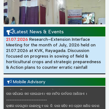
Rayagada with participation of 46 progressive
farmers to aware on solar plus crop model
aimed at stabilizing farm revenue and support
resilient livelihood.
Latest News & Events
21.07.2026
Research–Extension Interface
Meeting for the month of July, 2026 held on
21.07.2026 at KVK, Rayagada. Discussion
focused on progress in sowing of field &
କପା ଫସଲରେ କୋଡା ଖୁସା କରି ହୁଡ଼ା ଟେକି ଦିଅନ୍ତୁ, ଗଛ ୪୫ ଦିନର
horticultural crops and strategic preparedness
ହୋଇଯାଇଥିଲେ ୧ ମି.ଲି. ପ୍ଲାନଫିକ୍ସକୁ ସାଢେ ଚାରି ଲିଟର ପାଣିରେ ଭଲ
& Action plans to counter erratic rainfall
ଭାବରେ ମିଶାଇ ସିଞ୍ଚନ କରନ୍ତୁ, ଫସଲର ୯୦ ଦିନ ପରେ କିମ୍ବା ୩ ଫୁଟ
challenges triggered by the probable El Nino
ଉଚ୍ଚ ହୋଇଥିଲେ ଅଗ ଛିଣ୍ଡାଇ ଦିଅନ୍ତୁ ׀
phenomenon.
------------------------
Mobile Advisory
କଞ୍ଚା ଓ ସବୁଜ ଡାଳପତ୍ର ଜମିରେ ପ୍ରୟୋଗ କରି ମାଟିରେ ମିଶାଇ ଦେଲେ
20.06.2026
Live Webcast of the 23rd
ତାହା ସଢିଯାଇ ଖତ ହୋଇଯାଏ। ଏହା ମାଟିର ଉର୍ବରତା ଆଣିଥାଏ ।
Installment Release of PM-KISAN Samman Nidhi
------------------------
at Collectorate, Rayagada in joint collaboration
with KVK and District Departments.
କ୍ଷୀର ଦେଉଥିବା ଗାଈଙ୍କୁ ୧ କେ. ଜି. ଦାନା ସହିତ ୫୦ ଗ୍ରାମ ଖଣିଜ ଲବଣ
ଦିୟନ୍ତୁ