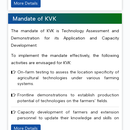
under the aegis of Odisha University of Agriculture and
More Details
FPCL Gunupur campus and MLUPCL campus
Technologies. Production and productivity of different
simultaneously.
crops like paddy, vegetable, cotton, maize and
Mandate of KVK
sunflower increased due to FLD, OFT, field day and
02.10.2025
Swachhta Hi Seva (SHS) activities
capacity building programme conducted by KVK. It is
have been conducted in different locations of
The mandate of KVK is Technology Assessment and
needless to highlight the impact of Kisan mela,
Rayagada district. Awareness on swachhata
Demonstration for its Application and Capacity
exhibitions, field days and literature published which has
about cleanliness, sanitation and hygiene
Development.
practices Recycling of agro-waste to
motivated the farmers and farm women of the district.
To implement the mandate effectively, the following
vermicompost.
activities are envisaged for KVK:
25.09.2025
Plantation drive “Ek Ped Maa Ke
On-farm testing to assess the location specificity of
Naam,” has been conducted in KVK campus,
agricultural technologies under various farming
school and villages.
systems.
Frontline demonstrations to establish production
02.08.2025
Live webcasting of release of 20th
potential of technologies on the farmers’ fields.
installment of PM Kisan Samman Nidhi Yojana
by the Hon'ble Prime Minister from Varanasi
Capacity development of farmers and extension
organized at KVK, Rayagada.
personnel to update their knowledge and skills on
modern agricultural technologies.
More Details