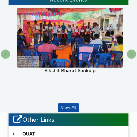
 2024
Bikshit Bharat Sankalp
View All
Other Links
OUAT