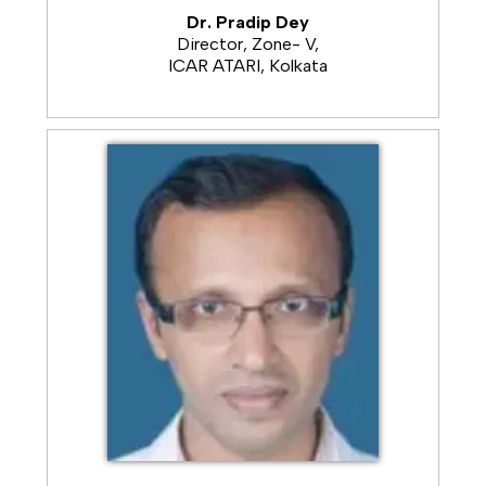
district.
Dr. Pradip Dey
Director, Zone- V,
ICAR ATARI, Kolkata
05.12.2025
Celebration of World Soil Day at
village Kukurgada, block- Gunupur
04.12.2025
Women in Agriculture Day has been
celebrated at village Engarba
03.12.2025
Celebration of Agriculture
Education Day involving staff of KVK, students
and teachers of PM Shri Kendriya Vidyalaya at
KVK.
26.11.2025
Celebration of Constitution Day with
PM Shri Kendriya Vidyalaya students at KVK
25.11.2025
District level training programme
under Center of Excellence, OUAT for FPOs
conducted at KVK