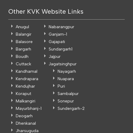
Other KVK Website Links
Anugul
Nabarangpur
Balangir
Ganjam-1
Balasore
Gajapati
Bargarh
Sundargarh1
Boudh
Jajpur
Cuttack
Jagatsinghpur
Kandhamal
Nayagarh
Kendrapara
Nuapara
Kendujhar
Puri
Koraput
Sambalpur
Malkangiri
Sonepur
Mayurbhanj-1
Sundergarh-2
Deogarh
Dhenkanal
Jharsuguda